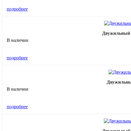
подробнее
Двужильный н
В наличии
подробнее
Двужильный
В наличии
подробнее
Двужильный н