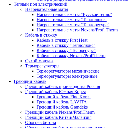
Теплый пол электрический
Нагревательные маты
Нагревательные маты "Русское тепло"
Нагревательные маты "Теплолюкс"
Нагревательные маты "Теплоресурс"
Нагревательные маты Nexans/Profi Therm
Кабель в стяжку
Кабель в стяжку First Heat
Кабель в стяжку "Теплолюкс"
Кабель в стяжку "Телоресурс"
Кабель в стяжку Nexans/ProfiTherm
Сухой монтаж
Терморегуляторы
Терморегуляторы механические
Терморегуляторы электронные
Греющий кабель
Греющий кабель производства Россия
Греющий кабель Южная Корея
Греющий кабель Fine Korea
Греющий кабель LAVITA
Греющий кабель Grandeks
Греющий кабель Nexans/ProfiTherm
Греющий кабель Китай/Малайзия
Обогрев бетона
Обогрев ступеней и открытых площадок