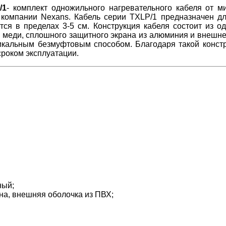
/1
- комплект одножильного нагревательного кабеля от м
компании Nexans. Кабель серии TXLP/1 предназначен для
я в пределах 3-5 см. Конструкция кабеля состоит из о
 меди, сплошного защитного экрана из алюминия и внешне
альным безмуфтовым способом. Благодаря такой констру
м сроком эксплуатации.
ный;
на, внешняя оболочка из ПВХ;