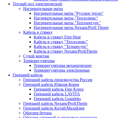
Теплый пол электрический
Нагревательные маты
Нагревательные маты "Русское тепло"
Нагревательные маты "Теплолюкс"
Нагревательные маты "Теплоресурс"
Нагревательные маты Nexans/Profi Therm
Кабель в стяжку
Кабель в стяжку First Heat
Кабель в стяжку "Теплолюкс"
Кабель в стяжку "Телоресурс"
Кабель в стяжку Nexans/ProfiTherm
Сухой монтаж
Терморегуляторы
Терморегуляторы механические
Терморегуляторы электронные
Греющий кабель
Греющий кабель производства Россия
Греющий кабель Южная Корея
Греющий кабель Fine Korea
Греющий кабель LAVITA
Греющий кабель Grandeks
Греющий кабель Nexans/ProfiTherm
Греющий кабель Китай/Малайзия
Обогрев бетона
Обогрев ступеней и открытых площадок