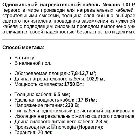
Одножильный нагревательный кабель Nexans TXLP
первого в мире производителя нагревательных кабелей 
строительными смесями, толщина слоя обычно выбираетс
сшитого полиэтилена, проводника заземления из луженой
кабеля с подводящим силовым проводом выполнено уник
отличаются своей надежностью, безопасностью и долги
Способ монтажа:
В стяжку;
В наливной пол.
Обогреваемая площадь:
7,8-12,7 м²;
Длина нагревательного кабеля:
102,9 м;
Мощность комплекта:
1750 Вт;
Толщина кабеля:
6,5 мм;
Удельная мощность кабеля:
17 Вт/
м
;
Напряжение питания:
230 В;
Тип кабеля: одножильный резистивный экранирован
Изоляция нагревательных жил из сшитого полиэтиле
Длина силового питающего кабеля:
2,3 м;
Производитель:
(Норвегия);
Гарантия: 20 лет.