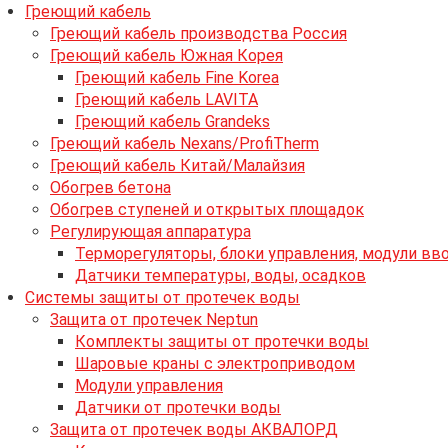
Греющий кабель
Греющий кабель производства Россия
Греющий кабель Южная Корея
Греющий кабель Fine Korea
Греющий кабель LAVITA
Греющий кабель Grandeks
Греющий кабель Nexans/ProfiTherm
Греющий кабель Китай/Малайзия
Обогрев бетона
Обогрев ступеней и открытых площадок
Регулирующая аппаратура
Терморегуляторы, блоки управления, модули вв
Датчики температуры, воды, осадков
Системы защиты от протечек воды
Защита от протечек Neptun
Комплекты защиты от протечки воды
Шаровые краны с электроприводом
Модули управления
Датчики от протечки воды
Защита от протечек воды АКВАЛОРД