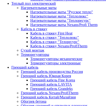
Теплый пол электрический
Нагревательные маты
Нагревательные маты "Русское тепло"
Нагревательные маты "Теплолюкс"
Нагревательные маты "Теплоресурс"
Нагревательные маты Nexans/Profi Therm
Кабель в стяжку
Кабель в стяжку First Heat
Кабель в стяжку "Теплолюкс"
Кабель в стяжку "Телоресурс"
Кабель в стяжку Nexans/ProfiTherm
Сухой монтаж
Терморегуляторы
Терморегуляторы механические
Терморегуляторы электронные
Греющий кабель
Греющий кабель производства Россия
Греющий кабель Южная Корея
Греющий кабель Fine Korea
Греющий кабель LAVITA
Греющий кабель Grandeks
Греющий кабель Nexans/ProfiTherm
Греющий кабель Китай/Малайзия
Обогрев бетона
Обогрев ступеней и открытых площадок