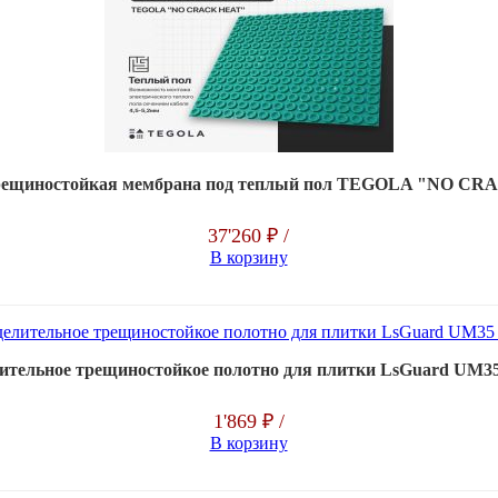
трещиностойкая мембрана под теплый пол TEGOLA "NO CRA
37'260 ₽
/
В корзину
ительное трещиностойкое полотно для плитки LsGuard UM35
1'869 ₽
/
В корзину