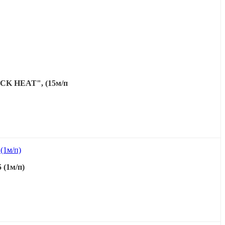
CK HEAT", (15м/п
 (1м/п)