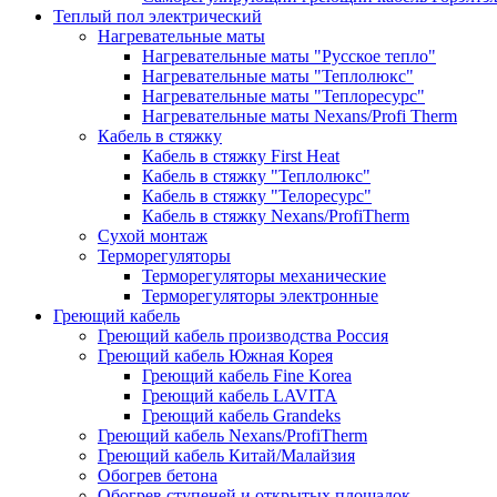
Теплый пол электрический
Нагревательные маты
Нагревательные маты "Русское тепло"
Нагревательные маты "Теплолюкс"
Нагревательные маты "Теплоресурс"
Нагревательные маты Nexans/Profi Therm
Кабель в стяжку
Кабель в стяжку First Heat
Кабель в стяжку "Теплолюкс"
Кабель в стяжку "Телоресурс"
Кабель в стяжку Nexans/ProfiTherm
Сухой монтаж
Терморегуляторы
Терморегуляторы механические
Терморегуляторы электронные
Греющий кабель
Греющий кабель производства Россия
Греющий кабель Южная Корея
Греющий кабель Fine Korea
Греющий кабель LAVITA
Греющий кабель Grandeks
Греющий кабель Nexans/ProfiTherm
Греющий кабель Китай/Малайзия
Обогрев бетона
Обогрев ступеней и открытых площадок