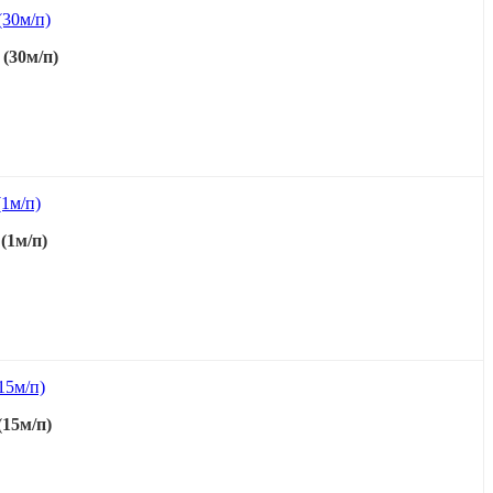
(30м/п)
(1м/п)
15м/п)