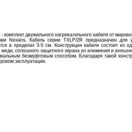
R
- комплект двужильного нагревательного кабеля от мирово
ии Nexans. Кабель серии TXLP/2R предназначен для у
я в пределах 3-5 см. Конструкция кабеля состоит из о
 меди, сплошного защитного экрана из алюминия и внешне
альным безмуфтовым способом. Благодаря такой констру
сроком эксплуатации.