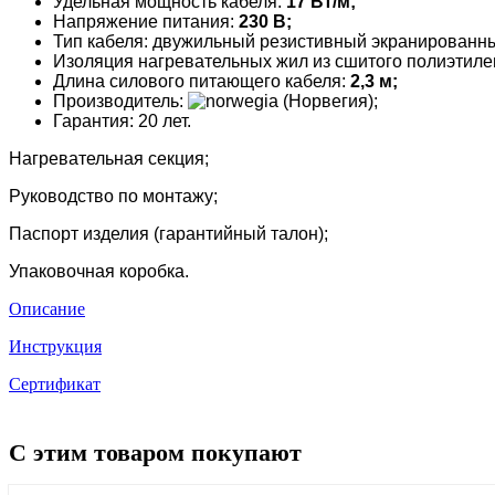
Удельная мощность кабеля:
17 Вт/
м
;
Напряжение питания:
230 В;
Тип кабеля: двужильный резистивный экранированн
Изоляция нагревательных жил из сшитого полиэтиле
Длина силового питающего кабеля:
2,3 м;
Производитель:
(Норвегия);
Гарантия: 20 лет.
Нагревательная секция;
Руководство по монтажу;
Паспорт изделия (гарантийный талон);
Упаковочная коробка.
Описание
Инструкция
Сертификат
С этим товаром покупают