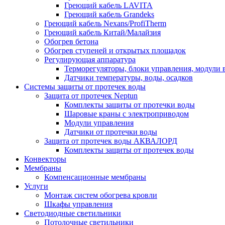
Греющий кабель LAVITA
Греющий кабель Grandeks
Греющий кабель Nexans/ProfiTherm
Греющий кабель Китай/Малайзия
Обогрев бетона
Обогрев ступеней и открытых площадок
Регулирующая аппаратура
Терморегуляторы, блоки управления, модули 
Датчики температуры, воды, осадков
Системы защиты от протечек воды
Защита от протечек Neptun
Комплекты защиты от протечки воды
Шаровые краны с электроприводом
Модули управления
Датчики от протечки воды
Защита от протечек воды АКВАЛОРД
Комплекты защиты от протечек воды
Конвекторы
Мембраны
Компенсационные мембраны
Услуги
Монтаж систем обогрева кровли
Шкафы управления
Светодиодные светильники
Потолочные светильники