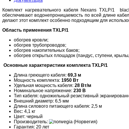
Документация
Комплект нагревательного кабеля Nexans TXLP/1 bla
обеспечивают водонепроницаемость по всей длине кабе
делают этот комплект особенно подходящим для использо
Область применения TXLP/1
обогрев кровли;
обогрев трубопроводов;
обогрев накопительных баков;
обогрев открытых площадок (пандус, ступени, крыльц
Основные характеристики комплекта TXLP/1
Длина греющего кабеля:
69,3
м
Мощность комплекта:
1950 Вт
Удельная мощность кабеля:
28 Вт/м
Номинальное напряжение:
230 В
Тип кабеля: одножильный резистивный экранирован
Внешний диаметр: 6,5 мм
Длина силового питающего кабеля: 2,5 м
Вес: 4,1 кг
Цвет: черный
Производитель:
(Норвегия)
Гарантия: 20 лет