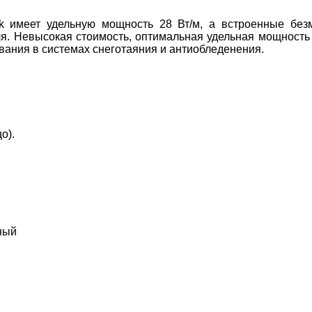
ck имеет удельную мощность 28 Вт/м, а встроенные бе
ля. Невысокая стоимость, оптимальная удельная мощнос
вания в системах снеготаяния и антиобледенения.
о).
ный