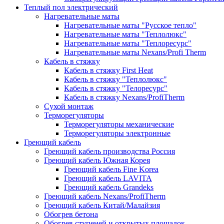
Теплый пол электрический
Нагревательные маты
Нагревательные маты "Русское тепло"
Нагревательные маты "Теплолюкс"
Нагревательные маты "Теплоресурс"
Нагревательные маты Nexans/Profi Therm
Кабель в стяжку
Кабель в стяжку First Heat
Кабель в стяжку "Теплолюкс"
Кабель в стяжку "Телоресурс"
Кабель в стяжку Nexans/ProfiTherm
Сухой монтаж
Терморегуляторы
Терморегуляторы механические
Терморегуляторы электронные
Греющий кабель
Греющий кабель производства Россия
Греющий кабель Южная Корея
Греющий кабель Fine Korea
Греющий кабель LAVITA
Греющий кабель Grandeks
Греющий кабель Nexans/ProfiTherm
Греющий кабель Китай/Малайзия
Обогрев бетона
Обогрев ступеней и открытых площадок