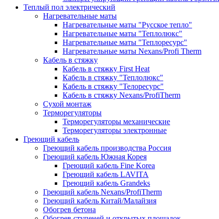
Теплый пол электрический
Нагревательные маты
Нагревательные маты "Русское тепло"
Нагревательные маты "Теплолюкс"
Нагревательные маты "Теплоресурс"
Нагревательные маты Nexans/Profi Therm
Кабель в стяжку
Кабель в стяжку First Heat
Кабель в стяжку "Теплолюкс"
Кабель в стяжку "Телоресурс"
Кабель в стяжку Nexans/ProfiTherm
Сухой монтаж
Терморегуляторы
Терморегуляторы механические
Терморегуляторы электронные
Греющий кабель
Греющий кабель производства Россия
Греющий кабель Южная Корея
Греющий кабель Fine Korea
Греющий кабель LAVITA
Греющий кабель Grandeks
Греющий кабель Nexans/ProfiTherm
Греющий кабель Китай/Малайзия
Обогрев бетона
Обогрев ступеней и открытых площадок