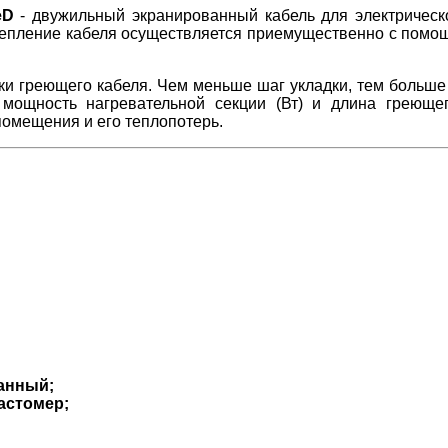
leD
- двужильный экранированный кабель для электрическ
репление кабеля осуществляется приемущественно с помо
дки греющего кабеля. Чем меньше шаг укладки, тем больш
мощность нагревательной секции (Вт) и длина греющег
помещения и его теплопотерь.
анный;
астомер;