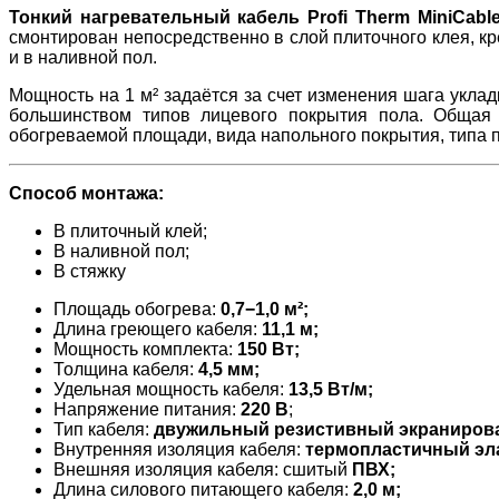
Тонкий нагревательный кабель Profi Therm MiniCab
смонтирован непосредственно в слой плиточного клея, к
и в наливной пол.
Мощность на 1 м² задаётся за счет изменения шага укла
большинством типов лицевого покрытия пола. Общая 
обогреваемой площади, вида напольного покрытия, типа 
Способ монтажа:
В плиточный клей;
В наливной пол;
В стяжку
Площадь обогрева:
0,7
−1
,0 м²;
Длина греющего кабеля:
11,1 м;
Мощность комплекта:
150 Вт;
Толщина кабеля:
4,5 мм;
Удельная мощность кабеля:
13,5 Вт/м;
Напряжение питания:
220
В
;
Тип кабеля:
двужильный резистивный экраниров
Внутренняя изоляция кабеля:
термопластичный эл
Внешняя изоляция кабеля: сшитый
ПВХ;
Длина силового питающего кабеля:
2,0 м;