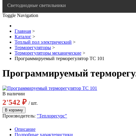
Светодиодные светильники
Toggle Navigation
Главная
>
Каталог
>
Теплый пол электрический
>
Терморегуляторы
>
Терморегуляторы механические
>
Программируемый терморегулятор ТС 101
Программируемый терморегу
В наличии
2'542 ₽
/ шт.
Производитель:
"Теплоресурс"
Описание
Подробные характеристики