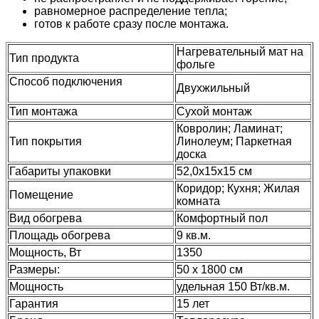
равномерное распределение тепла;
готов к работе сразу после монтажа.
Нагревательный мат на
Тип продукта
фольге
Способ подключения
Двухжильный
Тип монтажа
Сухой монтаж
Ковролин; Ламинат;
Тип покрытия
Линолеум; Паркетная
доска
Габариты упаковки
52,0х15х15 см
Коридор; Кухня; Жилая
Помещение
комната
Вид обогрева
Комфортный пол
Площадь обогрева
9 кв.м.
Мощность, Вт
1350
Размеры:
50 х 1800 см
Мощность
удельная 150 Вт/кв.м.
Гарантия
15 лет