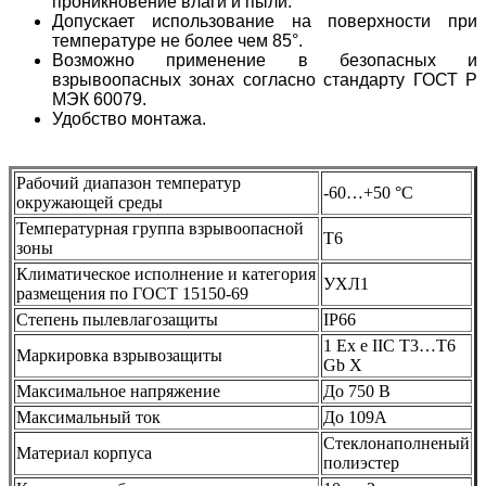
проникновение влаги и пыли.
Допускает использование на поверхности при
температуре не более чем 85°.
Возможно применение в безопасных и
взрывоопасных зонах согласно стандарту ГОСТ Р
МЭК 60079.
Удобство монтажа.
Рабочий диапазон температур
-60…+50 °С
окружающей среды
Температурная группа взрывоопасной
Т6
зоны
Климатическое исполнение и категория
УХЛ1
размещения по ГОСТ 15150-69
Степень пылевлагозащиты
IP66
1 Ex e IIC T3…T6
Маркировка взрывозащиты
Gb X
Максимальное напряжение
До 750 В
Максимальный ток
До 109А
Стеклонаполненый
Материал корпуса
полиэстер