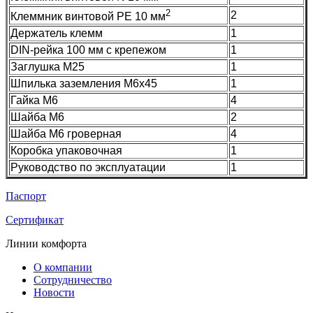
2
2
Клеммник винтовой PE 10 мм
Держатель клемм
1
DIN-рейка 100 мм с крепежом
1
Заглушка М25
1
Шпилька заземления М6х45
1
Гайка М6
4
Шайба М6
2
Шайба М6 гроверная
4
Коробка упаковочная
1
Руководство по эксплуатации
1
Паспорт
Сертификат
Линии комфорта
О компании
Сотрудничество
Новости