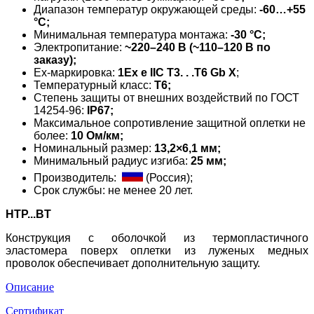
Диапазон температур окружающей среды:
-60…+55
°С;
Минимальная температура монтажа:
-30 °С;
Электропитание:
~220–240 В
(~110–120 В по
заказу);
Ех-маркировка:
1Ех е IIС Т3. . .Т6 Gb X
;
Температурный класс:
Т6;
Степень защиты от внешних воздействий по ГОСТ
14254-96:
IP67;
Максимальное сопротивление защитной оплетки не
более:
10 Oм/км;
Номинальный размер:
13,2×6,1 мм;
Минимальный радиус изгиба:
25 мм;
Производитель:
(Россия);
Срок службы: не менее 20 лет.
HTP...BТ
Конструкция с оболочкой из термопластичного
эластомера поверх оплетки из луженых медных
проволок обеспечивает дополнительную защиту.
Описание
Сертификат