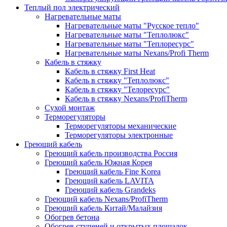
Теплый пол электрический
Нагревательные маты
Нагревательные маты "Русское тепло"
Нагревательные маты "Теплолюкс"
Нагревательные маты "Теплоресурс"
Нагревательные маты Nexans/Profi Therm
Кабель в стяжку
Кабель в стяжку First Heat
Кабель в стяжку "Теплолюкс"
Кабель в стяжку "Телоресурс"
Кабель в стяжку Nexans/ProfiTherm
Сухой монтаж
Терморегуляторы
Терморегуляторы механические
Терморегуляторы электронные
Греющий кабель
Греющий кабель производства Россия
Греющий кабель Южная Корея
Греющий кабель Fine Korea
Греющий кабель LAVITA
Греющий кабель Grandeks
Греющий кабель Nexans/ProfiTherm
Греющий кабель Китай/Малайзия
Обогрев бетона
Обогрев ступеней и открытых площадок