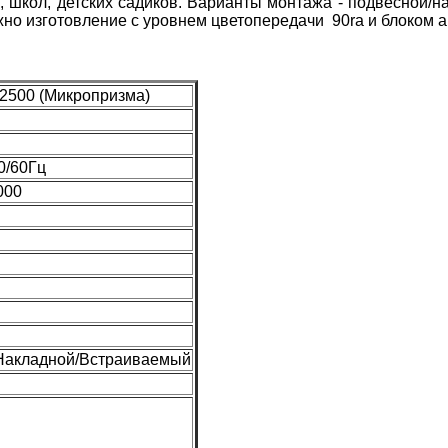
кол, детских садиков. Варианты монтажа - подвесной/на
о изготовление с уровнем цветопередачи 90ra и блоком а
 2500 (Микропризма)
0/60Гц
000
Накладной/Встраиваемый