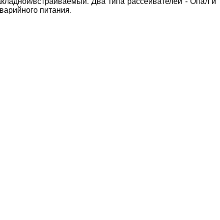
кладной/встраиваемый. Два типа рассеивателей - Опал и
варийного питания.