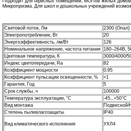
Подходит для офисных помещений, МОПов жилых домов, ш
Микропризма. Для школ и дошкольных учреждений возможн
Световой поток, Лм
2300 (Опал)
Электропотребление, Вт
20
Энергоэффективность, лм/Вт
126
Номинальное напряжение, частота питания
180–264В, 5
Цветовая температура, К
3000/4000/5
Индекс цветопередачи, Ra
82
Коэффициент мощности
0.95
Коэффициент пульсации освещенности, %
<1
Гарантия, Год
5
Срок службы, ч
100000
Температура эксплуатации, °C
-45...+50°С
Вид монтажа
Подвесной/
Степень пылевлагозащиты
IP40
Вид климатического исполнения
УХЛ4