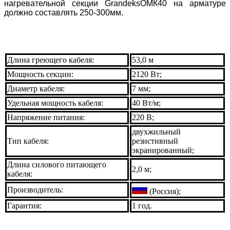
нагревательной секции GrandeksОМК40 на арматуре
должно составлять 250-300мм.
Длина греющего кабеля:
53,0 м
Мощность секции:
2120 Вт;
Диаметр кабеля:
7 мм;
Удельная мощность кабеля:
40 Вт/м;
Напряжение питания:
220 В;
двухжильный
Тип кабеля:
резистивный
экранированный;
Длина силового питающего
2,0 м;
кабеля:
Производитель:
(Россия);
Гарантия:
1 год.