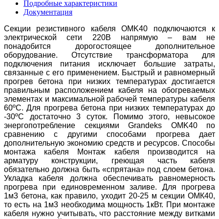
Подробные характеристики
Документация
Секции резистивного кабеля OMK40 подключаются к
электрической сети 220В напрямую – вам не
понадобится дорогостоящее дополнительное
оборудование. Отсутствие трансформатора для
подключения питания исключает большие затраты,
связанные с его применением. Быстрый и равномерный
прогрев бетона при низких температурах достигается
правильным расположением кабеля на обогреваемых
элементах и максимальной рабочей температуры кабеля
60ºС. Для прогрева бетона при низких температурах до
-30ºС достаточно 3 суток. Помимо этого, невысокое
энергопотребление секциями Grandeks OMK40 по
сравнению с другими способами прогрева дает
дополнительную экономию средств и ресурсов. Способы
монтажа кабеля Монтаж кабеля производится на
арматуру конструкции, греющая часть кабеля
обязательно должна быть «спрятана» под слоем бетона.
Укладка кабеля должна обеспечивать равномерность
прогрева при единовременном заливе. Для прогрева
1м3 бетона, как правило, уходит 20-25 м секции ОМК40,
то есть на 1м3 необходима мощность 1кВт. При монтаже
кабеля нужно учитывать, что расстояние между витками