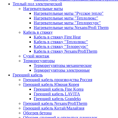
Теплый пол электрический
Нагревательные маты
Нагревательные маты "Русское тепло"
Нагревательные маты "Теплолюкс"
Нагревательные маты "Теплоресурс"
Нагревательные маты Nexans/Profi Therm
Кабель в стяжку
Кабель в стяжку First Heat
Кабель в стяжку "Теплолюкс"
Кабель в стяжку "Телоресурс"
Кабель в стяжку Nexans/ProfiTherm
Сухой монтаж
Терморегуляторы
Терморегуляторы механические
Терморегуляторы электронные
Греющий кабель
Греющий кабель производства Россия
Греющий кабель Южная Корея
Греющий кабель Fine Korea
Греющий кабель LAVITA
Греющий кабель Grandeks
Греющий кабель Nexans/ProfiTherm
Греющий кабель Китай/Малайзия
Обогрев бетона
Обогрев ступеней и открытых площадок