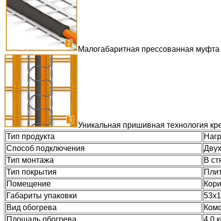
Малогабаритная прессованная муфта
Уникальная пришивная технология кре
Тип продукта
Нагр
Способ подключения
Дву
Тип монтажа
В ст
Тип покрытия
Плит
Помещение
Кори
Габариты упаковки
53х1
Вид обогрева
Комф
Площадь обогрева
4.0 к