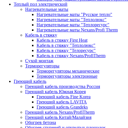
Теплый пол электрический
Нагревательные маты
Нагревательные маты "Русское тепло"
Нагревательные маты "Теплолюкс"
Нагревательные маты "Теплоресурс"
Нагревательные маты Nexans/Profi Therm
Кабель в стяжку
Кабель в стяжку First Heat
Кабель в стяжку "Теплолюкс"
Кабель в стяжку "Телоресурс"
Кабель в стяжку Nexans/ProfiTherm
Сухой монтаж
Терморегуляторы
Терморегуляторы механические
Терморегуляторы электронные
Греющий кабель
Греющий кабель производства Россия
Греющий кабель Южная Корея
Греющий кабель Fine Korea
Греющий кабель LAVITA
Греющий кабель Grandeks
Греющий кабель Nexans/ProfiTherm
Греющий кабель Китай/Малайзия
Обогрев бетона
Обогрев ступеней и открытых площадок