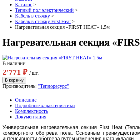
Каталог
>
Теплый пол электрический
>
Кабель в стяжку
>
Кабель в стяжку First Heat
>
Нагревательная секция «FIRST HEAT» 1,5м
Нагревательная секция «FIR
В наличии
2'771 ₽
/ шт.
Производитель:
"Теплоресурс"
Описание
Подробные характеристики
Комплектность
Документация
Универсальная нагревательная секция First Heat (Теп
комфортного обогрева пола. Основным преимуществом 
интенсивности обогрева путем изменения шага укладки.