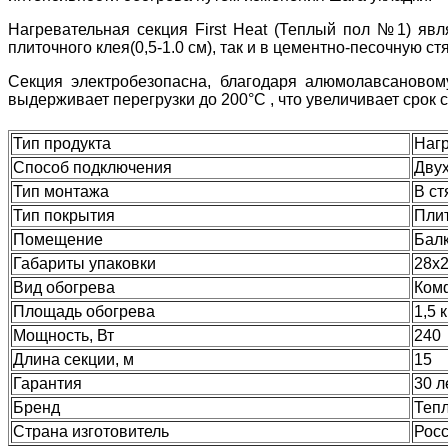
Нагревательная секция First Heat (Теплый пол №1) явл
плиточного клея(0,5-1.0 см), так и в цементно-песочную стя
Секция электробезопасна, благодаря алюмолавсановом
выдерживает перегрузки до 200°С , что увеличивает срок 
Тип продукта
Наг
Способ подключения
Дву
Тип монтажа
В ст
Тип покрытия
Плит
Помещение
Балк
Габариты упаковки
28х2
Вид обогрева
Ком
Площадь обогрева
1,5 к
Мощность, Вт
240
Длина секции, м
15
Гарантия
30 л
Бренд
Теп
Страна изготовитель
Рос