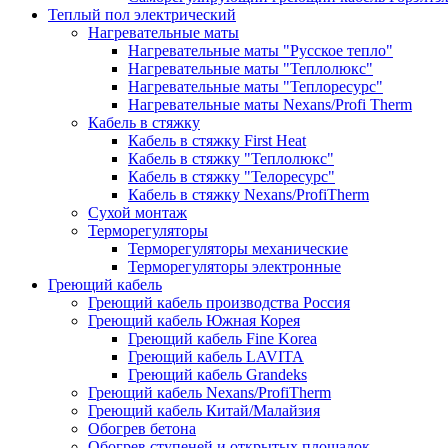
Теплый пол электрический
Нагревательные маты
Нагревательные маты "Русское тепло"
Нагревательные маты "Теплолюкс"
Нагревательные маты "Теплоресурс"
Нагревательные маты Nexans/Profi Therm
Кабель в стяжку
Кабель в стяжку First Heat
Кабель в стяжку "Теплолюкс"
Кабель в стяжку "Телоресурс"
Кабель в стяжку Nexans/ProfiTherm
Сухой монтаж
Терморегуляторы
Терморегуляторы механические
Терморегуляторы электронные
Греющий кабель
Греющий кабель производства Россия
Греющий кабель Южная Корея
Греющий кабель Fine Korea
Греющий кабель LAVITA
Греющий кабель Grandeks
Греющий кабель Nexans/ProfiTherm
Греющий кабель Китай/Малайзия
Обогрев бетона
Обогрев ступеней и открытых площадок