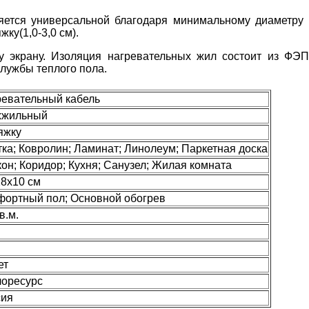
яется универсальной благодаря минимальному диаметру ка
жку(1,0-3,0 см).
у экрану. Изоляция нагревательных жил состоит из ФЭП
службы теплого пола.
ревательный кабель
хжильный
яжку
ка; Ковролин; Ламинат; Линолеум; Паркетная доска
он; Коридор; Кухня; Санузел; Жилая комната
8х10 см
фортный пол; Основной обогрев
в.м.
ет
лоресурс
сия