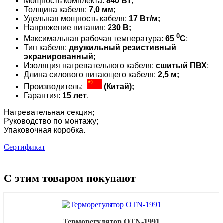
Мощность комплекта:
840 Вт;
Толщина кабеля:
7,0 мм;
Удельная мощность кабеля:
17 Вт/
м
;
Напряжение питания:
230 В;
0
Максимальная рабочая температура:
65
C
;
Тип кабеля:
двужильный резистивный
экранированный
;
Изоляция нагревательного кабеля:
сшитый ПВХ
;
Длина силового питающего кабеля:
2,5 м;
Производитель:
(Китай);
Гарантия:
15 лет
.
Нагревательная секция;
Руководство по монтажу;
Упаковочная коробка.
Сертификат
С этим товаром покупают
Терморегулятор OTN-1991