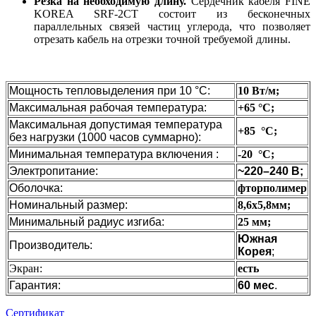
Резка на необходимую длину.
Сердечник кабеля FINE
KOREA SRF-2CT состоит из бесконечных
параллельных связей частиц углерода, что позволяет
отрезать кабель на отрезки точной требуемой длины.
Мощность тепловыделения при 10 °C:
10 Вт/м;
Максимальная рабочая температура:
+65 °C;
Максимальная допустимая температура
+85 °C;
без нагрузки (1000 часов суммарно):
Минимальная температура включения :
-20 °С;
Электропитание:
~220–240 В
;
Оболочка:
фторполимер
Номинальный размер:
8,6х5,8мм;
Минимальный радиус изгиба:
25 мм;
Южная
Производитель:
Корея
;
Экран:
есть
Гарантия:
60 мес
.
Сертификат