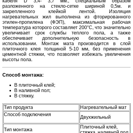
кабеля D 3,4- 3,7 мм., специальным образом
разложенного на стекло-сетке шириной 0,5м. и
закрепленного клейкой лентой. Изоляция
нагревательных жил выполнена из фторированного
этилен-пропилена (ФЭП), максимальная рабочая
температура которого составляет 200°С, что значительно
увеличивает срок службы теплого пола, а также
обеспечивает дополнительную безопасность в
использовании. Монтаж мата производится в слой
плиточного клея толщиной 5-10 мм, без применения
цементной стяжки, что позволяет избежать увеличения
высоты пола.
Способ монтажа:
В плиточный клей;
В наливной пол;
В стяжку.
Тип продукта
Нагревательный мат
Способ подключения
Двухжильный
Плиточный клей,
Тип монтажа
стяжка, наливной пол